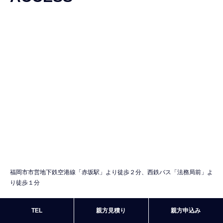
福岡市市営地下鉄空港線「赤坂駅」より徒歩２分、西鉄バス「法務局前」よ
り徒歩１分
TEL
親方見積り
親方申込み