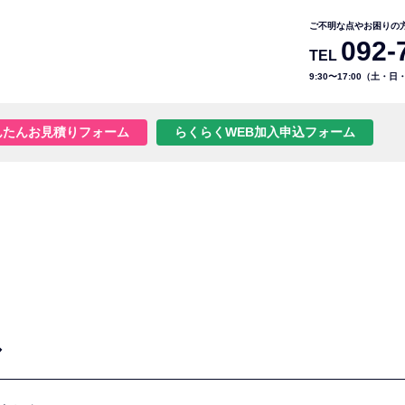
ご不明な点やお困りの
092-
TEL
9:30〜17:00（土・
んたんお見積りフォーム
らくらくWEB加入申込フォーム
ル