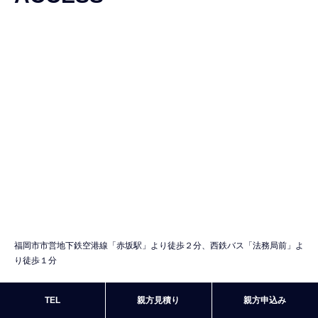
福岡市市営地下鉄空港線「赤坂駅」より徒歩２分、西鉄バス「法務局前」よ
り徒歩１分
TEL
親方見積り
親方申込み