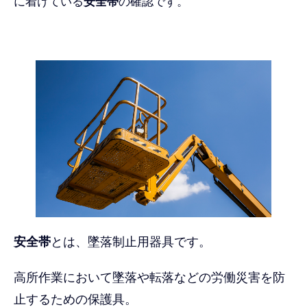
に着けている
安全帯
の確認です。
安全帯
とは、墜落制止用器具です。
高所作業において墜落や転落などの労働災害を防
止するための保護具。