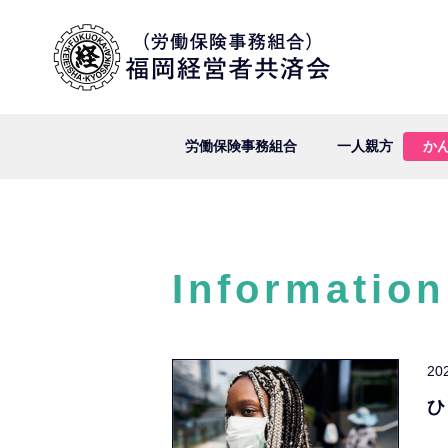
労働保険事務組合
一人親方
か
Information
20
ひ