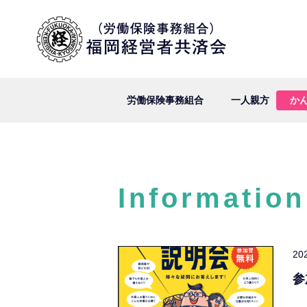
労働保険事務組合
一人親方
か
Information
20
参