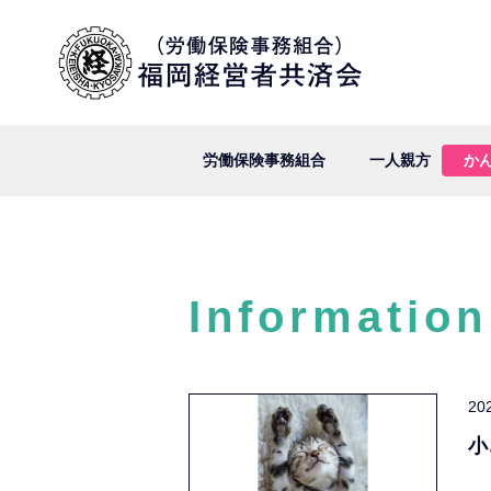
労働保険事務組合
一人親方
か
Information
20
小