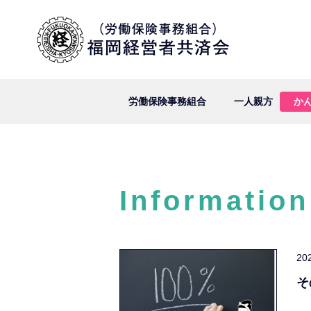
労働保険事務組合
一人親方
か
Information
20
そ