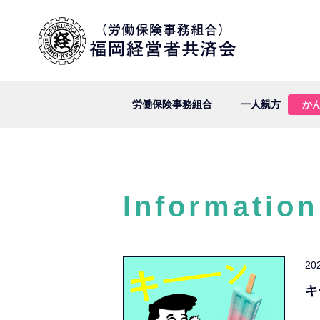
労働保険事務組合
一人親方
か
Information
20
キ