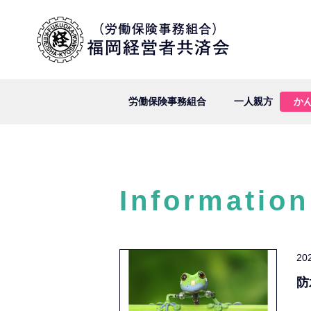
労働保険事務組合
一人親方
か
Information
20
防