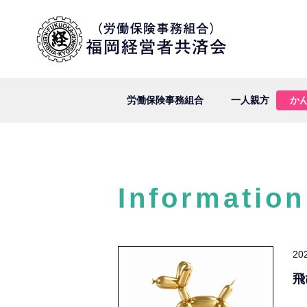
労働保険事務組合
一人親方
か
Information
20
飛