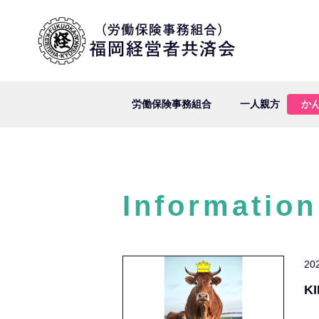
労働保険事務組合
一人親方
か
Information
20
K