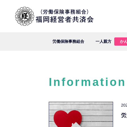
労働保険事務組合
一人親方
か
Information
20
労