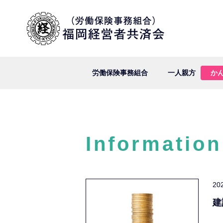
労働保険事務組合
一人親方
か
Information
20
建