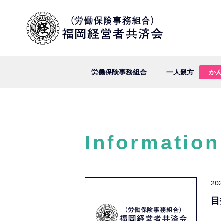
労働保険事務組合
一人親方
か
Information
20
目