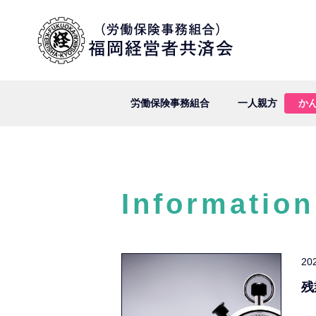
労働保険事務組合
一人親方
か
Information
20
残