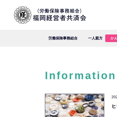
労働保険事務組合
一人親方
か
Information
20
ヒ