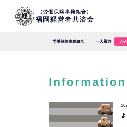
労働保険事務組合
一人親方
か
Information
20
よ