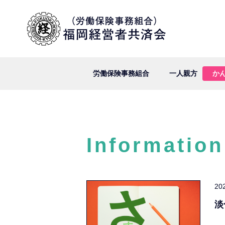
労働保険事務組合
一人親方
か
Information
20
淡