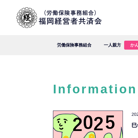
労働保険事務組合
一人親方
か
Information
20
巳