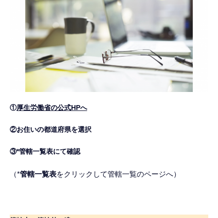
①
厚生労働省の公式HPへ
②お住いの都道府県を選択
③*管轄一覧表にて確認
（*
管轄一覧表
をクリックして管轄一覧のページへ）